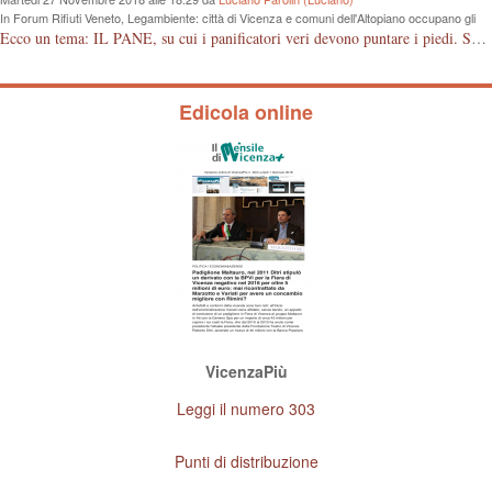
In Forum Rifiuti Veneto, Legambiente: città di Vicenza e comuni dell'Altopiano occupano gli
ultimi posti nella raccolta differenziata
Ecco un tema: IL PANE, su cui i panificatori veri devono puntare i piedi. Se il pane è fresco vuol dire di giornata. Il consumatore deve avere la garanzia dell'acquisto, il controllo deve avvenire anche da parte delle associazioni di categoria che devono proteggere gli artigiani onesti, anche se pagato qualcosa in più. Grazie.
Edicola online
VicenzaPiù
Leggi il numero 303
Punti di distribuzione