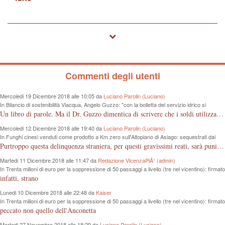
Commenti degli utenti
Mercoledi 19 Dicembre 2018 alle 10:05 da
Luciano Parolin (Luciano)
In Bilancio di sostenibilità Viacqua, Angelo Guzzo: "con la bolletta del servizio idrico si
proteggono i fiumi dall'inquinamento"
Un libro di parole. Ma il Dr. Guzzo dimentica di scrivere che i soldi utilizzati sono quelli dei cittadini, in questo caso consumatori, che pagano tutto dalla fognatura, alle sedi "ergonomiche", all'IVA. Almeno un grazie ai contribuenti Vicentini!
Mercoledi 12 Dicembre 2018 alle 19:40 da
Luciano Parolin (Luciano)
In Funghi cinesi venduti come prodotto a Km zero sull'Altopiano di Asiago: sequestrati dai
Forestali 100 Kg da 8 mila euro
Purtroppo questa delinquenza straniera, per questi gravissimi reati, sarà punita "forse" e solo come frode commerciale. La colpa è nostra che compriamo cineserie, senza sapere leggere un marchio o controllare le etichette, loro, quelli dell'est "Europei" ci sguazzano con i nostri prodotti, vanno e vengono dal confine con la roba nostra, ma nessuno controlla...poverini ! Mala tempora currunt.
Martedi 11 Dicembre 2018 alle 11:47 da
Redazione VicenzaPiÃ¹ (admin)
In Trenta milioni di euro per la soppressione di 50 passaggi a livello (tre nel vicentino): firmato
protocollo d’intesa tra Regione e Rfi
infatti, strano
Lunedi 10 Dicembre 2018 alle 22:48 da
Kaiser
In Trenta milioni di euro per la soppressione di 50 passaggi a livello (tre nel vicentino): firmato
protocollo d’intesa tra Regione e Rfi
peccato non quello dell'Anconetta
Martedi 27 Novembre 2018 alle 18:29 da
Luciano Parolin (Luciano)