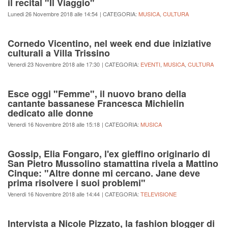
il recital "Il Viaggio"
Lunedi 26 Novembre 2018 alle 14:54
| CATEGORIA:
MUSICA
,
CULTURA
Cornedo Vicentino, nel week end due iniziative
culturali a Villa Trissino
Venerdi 23 Novembre 2018 alle 17:30
| CATEGORIA:
EVENTI
,
MUSICA
,
CULTURA
Esce oggi "Femme", il nuovo brano della
cantante bassanese Francesca Michielin
dedicato alle donne
Venerdi 16 Novembre 2018 alle 15:18
| CATEGORIA:
MUSICA
Gossip, Elia Fongaro, l'ex gieffino originario di
San Pietro Mussolino stamattina rivela a Mattino
Cinque: "Altre donne mi cercano. Jane deve
prima risolvere i suoi problemi"
Venerdi 16 Novembre 2018 alle 14:44
| CATEGORIA:
TELEVISIONE
Intervista a Nicole Pizzato, la fashion blogger di