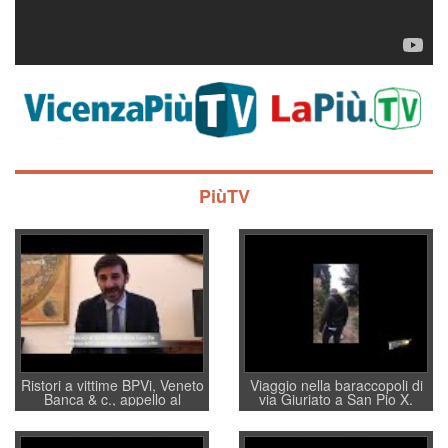
PiùTV
Ristori a vittime BPVi, Veneto
Viaggio nella baraccopoli di
Banca & c., appello al
via Giuriato a San Pio X.
sottosegretario Alessio
Vicenza ai Vicentini: “faremo
Villarosa: per mettere ordine
un regalo di Natale ai
convochi con Di Maio CNCU
residenti”