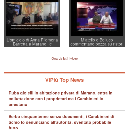
a supporto della cabina di
regia al Mef
L'omicidio di Anna Filomena
Miatello e Belluco
Barretta a Marano, le
commentano bozza su ristori
indagini dei carabinieri di
BPVi e Veneto Banca
Vicenza sul marito Angelo
Lavarra: più avvincenti di
Guarda tutti i video
quelle di... Barbara D'Urso
ViPiù Top News
Ruba gioielli in abitazione privata di Marano, entra in
colluttazione con i proprietari ma i Carabinieri lo
arrestano
Serbo cinquantenne senza documenti, i Carabinieri di
Schio lo denunciano all'autorità: sventato probabile
furto