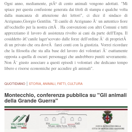
Ogni anno, mediamente, piÃ¹ di cento animali vengono adottati. "Mi
spiace per questa confusione generata dai titoli di stampa e qualche volta
dalla mancanza di attenzione dei lettori", ci dice il sindaco di
Arzignano,Giorgio Gentilin. "Il canile di Arzignano Ã¨ un autentico fiore
all'occhiello per la nostra cittÃ . Ha convenzioni con altri Comuni e tutti
apprezziamo il lavoro di assistenza rivolto ai cani da parte dell'Enpa. Il
cosiddetto â€˜canile lager'scovato dalle forze dell'ordine Ã¨ di proprietÃ
di un privato che ora dovrÃ farei conti con la giustizia. Vorrei ricordare
che la filosofia che sta alla base del lavoro dei volontari Ã¨ esattamente
opposta a quella di oscuri personaggi che andrebbero puniti severamente.
Non Ã¨ giusto associare a questi episodi i volontari che dedicano tempo
libero e risorse economiche per accudire gli animali".
|
QUOTIDIANO
STORIA
,
ANIMALI
,
FATTI
,
CULTURA
Montecchio, conferenza pubblica su "Gli animali
della Grande Guerra"