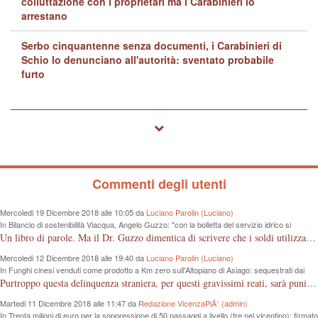
colluttazione con i proprietari ma i Carabinieri lo
arrestano
Serbo cinquantenne senza documenti, i Carabinieri di
Schio lo denunciano all'autorità: sventato probabile
furto
Commenti degli utenti
Mercoledi 19 Dicembre 2018 alle 10:05 da
Luciano Parolin (Luciano)
In Bilancio di sostenibilità Viacqua, Angelo Guzzo: "con la bolletta del servizio idrico si
proteggono i fiumi dall'inquinamento"
Un libro di parole. Ma il Dr. Guzzo dimentica di scrivere che i soldi utilizzati sono quelli dei cittadini, in questo caso consumatori, che pagano tutto dalla fognatura, alle sedi "ergonomiche", all'IVA. Almeno un grazie ai contribuenti Vicentini!
Mercoledi 12 Dicembre 2018 alle 19:40 da
Luciano Parolin (Luciano)
In Funghi cinesi venduti come prodotto a Km zero sull'Altopiano di Asiago: sequestrati dai
Forestali 100 Kg da 8 mila euro
Purtroppo questa delinquenza straniera, per questi gravissimi reati, sarà punita "forse" e solo come frode commerciale. La colpa è nostra che compriamo cineserie, senza sapere leggere un marchio o controllare le etichette, loro, quelli dell'est "Europei" ci sguazzano con i nostri prodotti, vanno e vengono dal confine con la roba nostra, ma nessuno controlla...poverini ! Mala tempora currunt.
Martedi 11 Dicembre 2018 alle 11:47 da
Redazione VicenzaPiÃ¹ (admin)
In Trenta milioni di euro per la soppressione di 50 passaggi a livello (tre nel vicentino): firmato