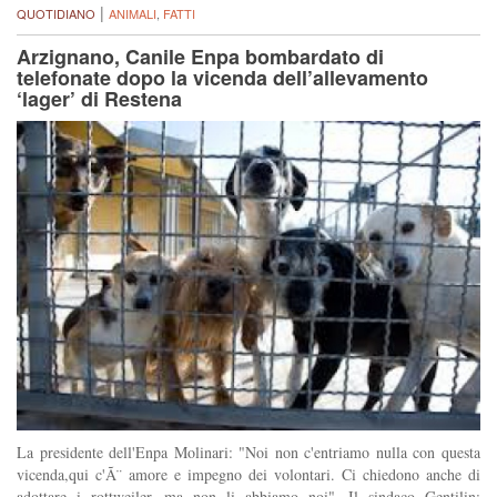
|
QUOTIDIANO
ANIMALI
,
FATTI
Arzignano, Canile Enpa bombardato di
telefonate dopo la vicenda dell’allevamento
‘lager’ di Restena
La presidente dell'Enpa Molinari: "Noi non c'entriamo nulla con questa
vicenda,qui c'Ã¨ amore e impegno dei volontari. Ci chiedono anche di
adottare i rottweiler, ma non li abbiamo noi". Il sindaco Gentilin: