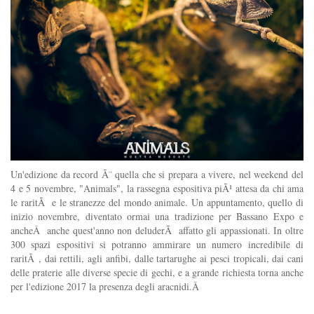
Un'edizione da record Ã¨ quella che si prepara a vivere, nel weekend del
4 e 5 novembre, "Animals", la rassegna espositiva piÃ¹ attesa da chi ama
le raritÃ e le stranezze del mondo animale. Un appuntamento, quello di
inizio novembre, diventato ormai una tradizione per Bassano Expo e
ancheÂ anche quest'anno non deluderÃ affatto gli appassionati. In oltre
300 spazi espositivi si potranno ammirare un numero incredibile di
raritÃ , dai rettili, agli anfibi, dalle tartarughe ai pesci tropicali, dai cani
delle praterie alle diverse specie di gechi, e a grande richiesta torna anche
per l'edizione 2017 la presenza degli aracnidi.Â