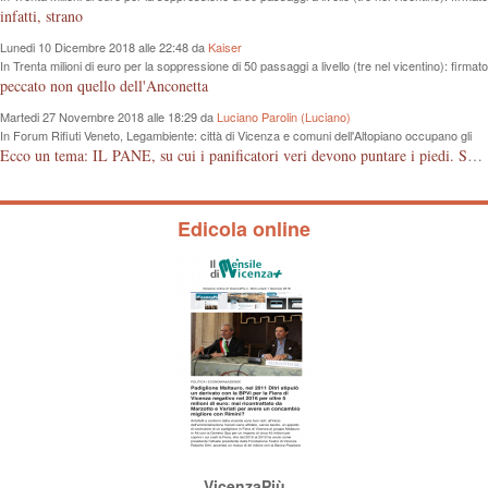
protocollo d’intesa tra Regione e Rfi
infatti, strano
Lunedi 10 Dicembre 2018 alle 22:48 da
Kaiser
In Trenta milioni di euro per la soppressione di 50 passaggi a livello (tre nel vicentino): firmato
protocollo d’intesa tra Regione e Rfi
peccato non quello dell'Anconetta
Martedi 27 Novembre 2018 alle 18:29 da
Luciano Parolin (Luciano)
In Forum Rifiuti Veneto, Legambiente: città di Vicenza e comuni dell'Altopiano occupano gli
ultimi posti nella raccolta differenziata
Ecco un tema: IL PANE, su cui i panificatori veri devono puntare i piedi. Se il pane è fresco vuol dire di giornata. Il consumatore deve avere la garanzia dell'acquisto, il controllo deve avvenire anche da parte delle associazioni di categoria che devono proteggere gli artigiani onesti, anche se pagato qualcosa in più. Grazie.
Edicola online
VicenzaPiù