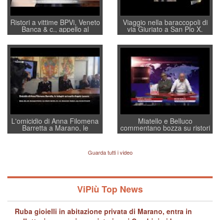
Ristori a vittime BPVi, Veneto
Viaggio nella baraccopoli di
Banca & c., appello al
via Giuriato a San Pio X.
sottosegretario Alessio
Vicenza ai Vicentini: “faremo
Villarosa: per mettere ordine
un regalo di Natale ai
convochi con Di Maio CNCU
residenti”
a supporto della cabina di
regia al Mef
L'omicidio di Anna Filomena
Miatello e Belluco
Barretta a Marano, le
commentano bozza su ristori
indagini dei carabinieri di
BPVi e Veneto Banca
Vicenza sul marito Angelo
Lavarra: più avvincenti di
Guarda tutti i video
quelle di... Barbara D'Urso
ViPiù Top News
Ruba gioielli in abitazione privata di Marano, entra in