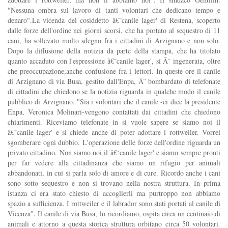
"Nessuna ombra sul lavoro di tanti volontari che dedicano tempo e
denaro".La vicenda del cosiddetto â€˜canile lager' di Restena, scoperto
dalle forze dell'ordine nei giorni scorsi, che ha portato al sequestro di 11
cani, ha sollevato molto sdegno fra i cittadini di Arzignano e non solo.
Dopo la diffusione della notizia da parte della stampa, che ha titolato
quanto accaduto con l'espressione â€˜canile lager', si Ã¨ ingenerata, oltre
che preoccupazione,anche confusione fra i lettori. In queste ore il canile
di Arzignano di via Busa, gestito dall'Enpa, Ã¨ bombardato di telefonate
di cittadini che chiedono se la notizia riguarda in qualche modo il canile
pubblico di Arzignano. "Sia i volontari che il canile -ci dice la presidente
Enpa, Veronica Molinari-vengono contattati dai cittadini che chiedono
chiarimenti. Riceviamo telefonate in si vuole sapere se siamo noi il
â€˜canile lager' e si chiede anche di poter adottare i rottweiler. Vorrei
sgomberare ogni dubbio. L'operazione delle forze dell'ordine riguarda un
privato cittadino. Non siamo noi il â€˜canile lager' e siamo sempre pronti
per far vedere alla cittadinanza che siamo un rifugio per animali
abbandonati, in cui si parla solo di amore e di cure. Ricordo anche i cani
sono sotto sequestro e non si trovano nella nostra struttura. In prima
istanza ci era stato chiesto di accoglierli ma purtroppo non abbiamo
spazio a sufficienza. I rottweiler e il labrador sono stati portati al canile di
Vicenza". Il canile di via Busa, lo ricordiamo, ospita circa un centinaio di
animali e attorno a questa storica struttura orbitano circa 50 volontari.