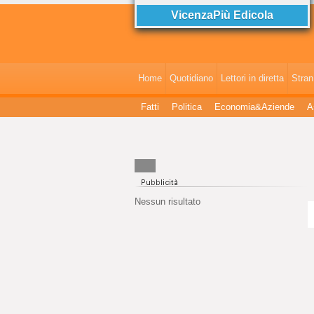
VicenzaPiù Edicola
Home
Quotidiano
Lettori in diretta
StranI
Fatti
Politica
Economia&Aziende
A
Nessun risultato