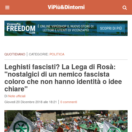
|
QUOTIDIANO
CATEGORIE:
POLITICA
Leghisti fascisti? La Lega di Rosà:
"nostalgici di un nemico fascista
coloro che non hanno identità o idee
chiare"
Di
Note ufficiali
|
Giovedi 20 Dicembre 2018 alle 18:21
0 commenti