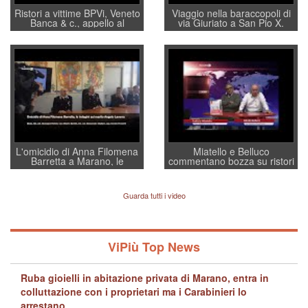
Ristori a vittime BPVi, Veneto
Viaggio nella baraccopoli di
Banca & c., appello al
via Giuriato a San Pio X.
sottosegretario Alessio
Vicenza ai Vicentini: “faremo
Villarosa: per mettere ordine
un regalo di Natale ai
convochi con Di Maio CNCU
residenti”
a supporto della cabina di
regia al Mef
L'omicidio di Anna Filomena
Miatello e Belluco
Barretta a Marano, le
commentano bozza su ristori
indagini dei carabinieri di
BPVi e Veneto Banca
Vicenza sul marito Angelo
Lavarra: più avvincenti di
Guarda tutti i video
quelle di... Barbara D'Urso
ViPiù Top News
Ruba gioielli in abitazione privata di Marano, entra in
colluttazione con i proprietari ma i Carabinieri lo
arrestano