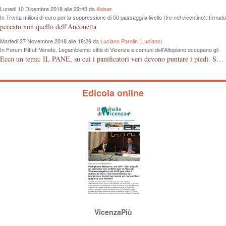
Lunedi 10 Dicembre 2018 alle 22:48 da
Kaiser
In Trenta milioni di euro per la soppressione di 50 passaggi a livello (tre nel vicentino): firmato
protocollo d’intesa tra Regione e Rfi
peccato non quello dell'Anconetta
Martedi 27 Novembre 2018 alle 18:29 da
Luciano Parolin (Luciano)
In Forum Rifiuti Veneto, Legambiente: città di Vicenza e comuni dell'Altopiano occupano gli
ultimi posti nella raccolta differenziata
Ecco un tema: IL PANE, su cui i panificatori veri devono puntare i piedi. Se il pane è fresco vuol dire di giornata. Il consumatore deve avere la garanzia dell'acquisto, il controllo deve avvenire anche da parte delle associazioni di categoria che devono proteggere gli artigiani onesti, anche se pagato qualcosa in più. Grazie.
Edicola online
VicenzaPiù