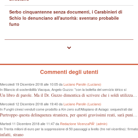
Serbo cinquantenne senza documenti, i Carabinieri di
Schio lo denunciano all'autorità: sventato probabile
furto
Commenti degli utenti
Mercoledi 19 Dicembre 2018 alle 10:05 da
Luciano Parolin (Luciano)
In Bilancio di sostenibilità Viacqua, Angelo Guzzo: "con la bolletta del servizio idrico si
proteggono i fiumi dall'inquinamento"
Un libro di parole. Ma il Dr. Guzzo dimentica di scrivere che i soldi utilizzati sono quelli dei cittadini, in questo caso consumatori, che pagano tutto dalla fognatura, alle sedi "ergonomiche", all'IVA. Almeno un grazie ai contribuenti Vicentini!
Mercoledi 12 Dicembre 2018 alle 19:40 da
Luciano Parolin (Luciano)
In Funghi cinesi venduti come prodotto a Km zero sull'Altopiano di Asiago: sequestrati dai
Forestali 100 Kg da 8 mila euro
Purtroppo questa delinquenza straniera, per questi gravissimi reati, sarà punita "forse" e solo come frode commerciale. La colpa è nostra che compriamo cineserie, senza sapere leggere un marchio o controllare le etichette, loro, quelli dell'est "Europei" ci sguazzano con i nostri prodotti, vanno e vengono dal confine con la roba nostra, ma nessuno controlla...poverini ! Mala tempora currunt.
Martedi 11 Dicembre 2018 alle 11:47 da
Redazione VicenzaPiÃ¹ (admin)
In Trenta milioni di euro per la soppressione di 50 passaggi a livello (tre nel vicentino): firmato
protocollo d’intesa tra Regione e Rfi
infatti, strano