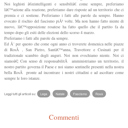
Noi leghisti â€œintelligenti e sensibiliâ€ come sempre, preferiamo
lâ€™azione alla reazione, preferiamo dare risposte ad un territorio che ci
premia e ci sostiene. Preferiamo i fatti alle parole da sempre. Hanno
evocato il rischio del fascismo piÃ¹ volte. Ma non hanno fatto niente di
nuovo, lâ€™opposizione rosatese ha fatto quello che il partito fa da
tempo dopo gli esiti delle elezioni dello scorso 4 marzo.
Preferiamo i fatti alle parole da sempre.
Ed Ã¨ per questo che come ogni anno ci troverete domenica nelle piazze
di RosÃ , San Pietro, Santâ€™anna, Travettore e Cusinati per il
tradizionale scambio degli auguri. Noi non evochiamo niente. Noi ci
siamoâ€¦ Con senso di responsabilitÃ amministriamo un territorio, il
nostro partito governa il Paese e noi siamo sentinelle presenti nella nostra
bella RosÃ pronte ad incontrare i nostri cittadini e ad ascoltare come
sempre le loro istanze.
Leggi tutti gli articoli su:
Lega
,
Natale
,
Fascismo
,
Rosà
Commenti