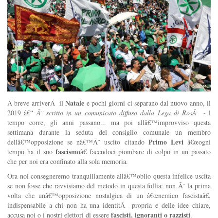
Natale
A breve arriverÃ il
e pochi giorni ci separano dal nuovo anno, il
2019 â€“
Ã¨ scritto in un comunicato diffuso dalla Lega di RosÃ
- l
tempo corre, gli anni passano... ma poi allâ€™improvviso questa
settimana durante la seduta del consiglio comunale un membro
Primo Levi
dellâ€™opposizione se nâ€™Ã¨ uscito citando
â€œogni
fascismo
tempo ha il suo
â€ facendoci piombare di colpo in un passato
che per noi era confinato alla sola memoria.
Ora noi consegneremo tranquillamente allâ€™oblio questa infelice uscita
se non fosse che ravvisiamo del metodo in questa follia: non Ã¨ la prima
volta che unâ€™opposizione nostalgica di un â€œnemico fascistaâ€,
indispensabile a chi non ha una identitÃ propria e delle idee chiare,
fascisti, ignoranti o razzisti
accusa noi o i nostri elettori di essere
.