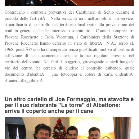
Continuano i controlli preventivi dei Carabinieri di Schio durante il
periodo delle festivitÃ . Nella serata di ieri, nell'ambito di un servizio
straordinario di controllo del territorio finalizzato alla prevenzione dei
reati in genere e che ha interessato soprattutto i Comuni compresi tra
Piovene Rocchette e Isola Vicentina, i Carabinieri della Stazione di
Piovene Rocchette hanno deferito in stato di libertÃ N.A., serbo cl.
1968, poichÃ© non ha ottemperato senza giustificato motivo all'ordine di
esibizione di un documento attestante la sua regolare presenza nel
territorio dello stato. Nei fatti, il soggetto, girovagando a piedi lungo le
vie del centro, ha cercato di eludere il controllo esibendo, quale
documento d'identitÃ , una fotocopia a colori di carta d'identitÃ
straniera illeggibile.Â
Un altro cartello di Joe Formaggio, ma stavolta è
per il suo ristorante "La torre" di Albettone:
arriva il coperto anche per il cane