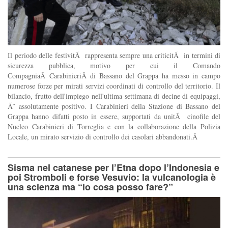
Il periodo delle festivitÃ rappresenta sempre una criticitÃ in termini di
sicurezza pubblica, motivo per cui il Comando
CompagniaÂ CarabinieriÂ di Bassano del Grappa ha messo in campo
numerose forze per mirati servizi coordinati di controllo del territorio. Il
bilancio, frutto dell'impiego nell'ultima settimana di decine di equipaggi,
Ã¨ assolutamente positivo. I Carabinieri della Stazione di Bassano del
Grappa hanno difatti posto in essere, supportati da unitÃ cinofile del
Nucleo Carabinieri di Torreglia e con la collaborazione della Polizia
Locale, un mirato servizio di controllo dei casolari abbandonati.Â
Sisma nel catanese per l’Etna dopo l’Indonesia e
poi Stromboli e forse Vesuvio: la vulcanologia è
una scienza ma “io cosa posso fare?”