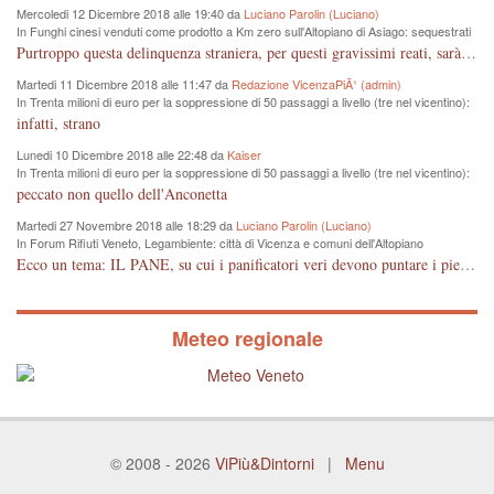
Mercoledi 12 Dicembre 2018 alle 19:40 da
Luciano Parolin (Luciano)
In Funghi cinesi venduti come prodotto a Km zero sull'Altopiano di Asiago: sequestrati
dai Forestali 100 Kg da 8 mila euro
Purtroppo questa delinquenza straniera, per questi gravissimi reati, sarà punita "forse" e solo come frode commerciale. La colpa è nostra che compriamo cineserie, senza sapere leggere un marchio o controllare le etichette, loro, quelli dell'est "Europei" ci sguazzano con i nostri prodotti, vanno e vengono dal confine con la roba nostra, ma nessuno controlla...poverini ! Mala tempora currunt.
Martedi 11 Dicembre 2018 alle 11:47 da
Redazione VicenzaPiÃ¹ (admin)
In Trenta milioni di euro per la soppressione di 50 passaggi a livello (tre nel vicentino):
firmato protocollo d’intesa tra Regione e Rfi
infatti, strano
Lunedi 10 Dicembre 2018 alle 22:48 da
Kaiser
In Trenta milioni di euro per la soppressione di 50 passaggi a livello (tre nel vicentino):
firmato protocollo d’intesa tra Regione e Rfi
peccato non quello dell'Anconetta
Martedi 27 Novembre 2018 alle 18:29 da
Luciano Parolin (Luciano)
In Forum Rifiuti Veneto, Legambiente: città di Vicenza e comuni dell'Altopiano
occupano gli ultimi posti nella raccolta differenziata
Ecco un tema: IL PANE, su cui i panificatori veri devono puntare i piedi. Se il pane è fresco vuol dire di giornata. Il consumatore deve avere la garanzia dell'acquisto, il controllo deve avvenire anche da parte delle associazioni di categoria che devono proteggere gli artigiani onesti, anche se pagato qualcosa in più. Grazie.
Meteo regionale
© 2008 - 2026
ViPiù&Dintorni
|
Menu