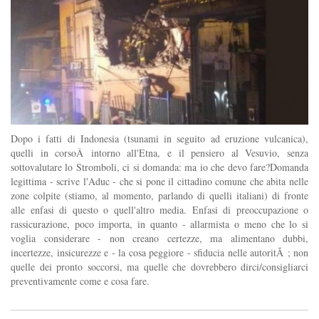
Dopo i fatti di Indonesia (tsunami in seguito ad eruzione vulcanica),
quelli in corsoÂ intorno all'Etna, e il pensiero al Vesuvio, senza
sottovalutare lo Stromboli, ci si domanda: ma io che devo fare?Domanda
legittima - scrive l'Aduc - che si pone il cittadino comune che abita nelle
zone colpite (stiamo, al momento, parlando di quelli italiani) di fronte
alle enfasi di questo o quell'altro media. Enfasi di preoccupazione o
rassicurazione, poco importa, in quanto - allarmista o meno che lo si
voglia considerare - non creano certezze, ma alimentano dubbi,
incertezze, insicurezze e - la cosa peggiore - sfiducia nelle autoritÃ ; non
quelle dei pronto soccorsi, ma quelle che dovrebbero dirci/consigliarci
preventivamente come e cosa fare.