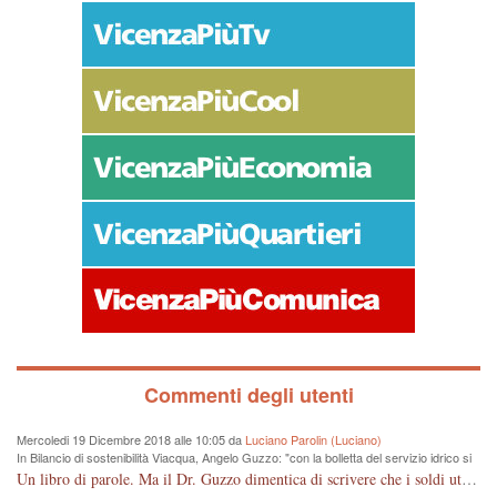
Commenti degli utenti
Mercoledi 19 Dicembre 2018 alle 10:05 da
Luciano Parolin (Luciano)
In Bilancio di sostenibilità Viacqua, Angelo Guzzo: "con la bolletta del servizio idrico si
proteggono i fiumi dall'inquinamento"
Un libro di parole. Ma il Dr. Guzzo dimentica di scrivere che i soldi utilizzati sono quelli dei cittadini, in questo caso consumatori, che pagano tutto dalla fognatura, alle sedi "ergonomiche", all'IVA. Almeno un grazie ai contribuenti Vicentini!