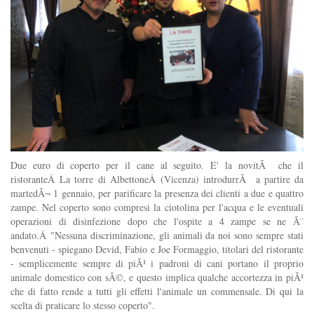
Due euro di coperto per il cane al seguito. E' la novitÃ che il
ristoranteÂ La torre di AlbettoneÂ (Vicenza) introdurrÃ a partire da
martedÃ¬ 1 gennaio, per parificare la presenza dei clienti a due e quattro
zampe. Nel coperto sono compresi la ciotolina per l'acqua e le eventuali
operazioni di disinfezione dopo che l'ospite a 4 zampe se ne Ã¨
andato.Â "Nessuna discriminazione, gli animali da noi sono sempre stati
benvenuti - spiegano Devid, Fabio e Joe Formaggio, titolari del ristorante
- semplicemente sempre di piÃ¹ i padroni di cani portano il proprio
animale domestico con sÃ©, e questo implica qualche accortezza in piÃ¹
che di fatto rende a tutti gli effetti l'animale un commensale. Di qui la
scelta di praticare lo stesso coperto".