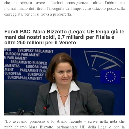
che potrebbero avere ulteriori conseguenze, oltre l'abbandono
indiscriminato dei rifiuti, l'incognita dell'improvviso ostacolo posto sulla
carreggiata, per chi si trova a percorrerla.
Fondi PAC, Mara Bizzotto (Lega): UE tenga giù le
mani dai nostri soldi, 2,7 miliardi per l'Italia e
oltre 250 milioni per il Veneto
"Lo avevamo promesso e lo stiamo facendo - scrive nella nota che
pubblichiamo Mara Bizzotto, parlamentare UE della Lega -: con la