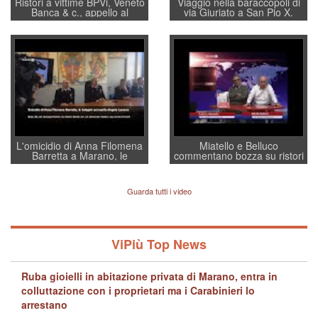
Ristori a vittime BPVi, Veneto
Viaggio nella baraccopoli di
Banca & c., appello al
via Giuriato a San Pio X.
sottosegretario Alessio
Vicenza ai Vicentini: “faremo
Villarosa: per mettere ordine
un regalo di Natale ai
convochi con Di Maio CNCU
residenti”
a supporto della cabina di
regia al Mef
L'omicidio di Anna Filomena
Miatello e Belluco
Barretta a Marano, le
commentano bozza su ristori
indagini dei carabinieri di
BPVi e Veneto Banca
Vicenza sul marito Angelo
Lavarra: più avvincenti di
Guarda tutti i video
quelle di... Barbara D'Urso
ViPiù Top News
Ruba gioielli in abitazione privata di Marano, entra in
colluttazione con i proprietari ma i Carabinieri lo
arrestano