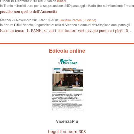
Lunedi 10 Dicembre 2018 alle 22:48 da
Kaiser
In Trenta milioni di euro per la soppressione di 50 passaggi a livello (tre nel vicentino): firmato
protocollo d’intesa tra Regione e Rfi
peccato non quello dell'Anconetta
Martedi 27 Novembre 2018 alle 18:29 da
Luciano Parolin (Luciano)
In Forum Rifiuti Veneto, Legambiente: città di Vicenza e comuni dell'Altopiano occupano gli
ultimi posti nella raccolta differenziata
Ecco un tema: IL PANE, su cui i panificatori veri devono puntare i piedi. Se il pane è fresco vuol dire di giornata. Il consumatore deve avere la garanzia dell'acquisto, il controllo deve avvenire anche da parte delle associazioni di categoria che devono proteggere gli artigiani onesti, anche se pagato qualcosa in più. Grazie.
Edicola online
VicenzaPiù
Leggi il numero 303