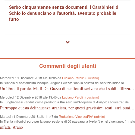
Serbo cinquantenne senza documenti, i Carabinieri di
Schio lo denunciano all'autorità: sventato probabile
furto
Commenti degli utenti
Mercoledi 19 Dicembre 2018 alle 10:05 da
Luciano Parolin (Luciano)
In Bilancio di sostenibilità Viacqua, Angelo Guzzo: "con la bolletta del servizio idrico si
proteggono i fiumi dall'inquinamento"
Un libro di parole. Ma il Dr. Guzzo dimentica di scrivere che i soldi utilizzati sono quelli dei cittadini, in questo caso consumatori, che pagano tutto dalla fognatura, alle sedi "ergonomiche", all'IVA. Almeno un grazie ai contribuenti Vicentini!
Mercoledi 12 Dicembre 2018 alle 19:40 da
Luciano Parolin (Luciano)
In Funghi cinesi venduti come prodotto a Km zero sull'Altopiano di Asiago: sequestrati dai
Forestali 100 Kg da 8 mila euro
Purtroppo questa delinquenza straniera, per questi gravissimi reati, sarà punita "forse" e solo come frode commerciale. La colpa è nostra che compriamo cineserie, senza sapere leggere un marchio o controllare le etichette, loro, quelli dell'est "Europei" ci sguazzano con i nostri prodotti, vanno e vengono dal confine con la roba nostra, ma nessuno controlla...poverini ! Mala tempora currunt.
Martedi 11 Dicembre 2018 alle 11:47 da
Redazione VicenzaPiÃ¹ (admin)
In Trenta milioni di euro per la soppressione di 50 passaggi a livello (tre nel vicentino): firmato
protocollo d’intesa tra Regione e Rfi
infatti, strano