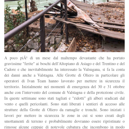
A poco piÃ¹ di un mese dal maltempo devastante che ha portato
gravissime "ferite" ai boschi dell'Altopiano di Asiago e del Trentino e del
Cadore e che inevitabilmente ha interessato la Valsugana, si fa la conta
dei danni anche a Valstagna. Alle Grotte di Oliero in particolare gli
operatori di Ivan Team hanno lavorato per mettere in sicurezza il
territorio. Inizialmente nei momenti di emergenza del 30 e 31 ottobre
anche con l'intervento del comune di Valstagna e della protezione civile.
In queste settimane sono stati tagliati e "ridotti" gli alberi sradicati dal
vento e quelli pericolanti. Sono stati liberati i sentieri di accesso alle
strutture della Grotte di Oliero da ramaglie e tronchi. Sono iniziati i
lavori per mettere in sicurezza le zone in cui si sono creati degli
smottamenti di terreno e probabilmente dovranno essere ripristinate o
rimosse alcune ceppaie di notevole cubatura che incombono in modo