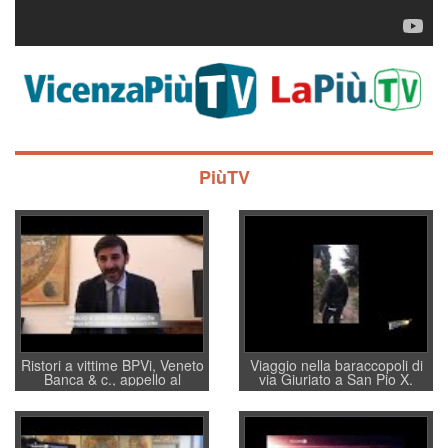
PiùTV
Ristori a vittime BPVi, Veneto
Viaggio nella baraccopoli di
Banca & c., appello al
via Giuriato a San Pio X.
sottosegretario Alessio
Vicenza ai Vicentini: “faremo
Villarosa: per mettere ordine
un regalo di Natale ai
convochi con Di Maio CNCU
residenti”
a supporto della cabina di