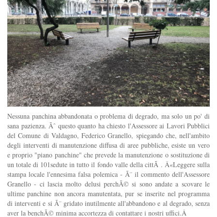
Nessuna panchina abbandonata o problema di degrado, ma solo un po' di
sana pazienza. Ãˆ questo quanto ha chiesto l'Assessore ai Lavori Pubblici
del Comune di Valdagno, Federico Granello, spiegando che, nell'ambito
degli interventi di manutenzione diffusa di aree pubbliche, esiste un vero
e proprio "piano panchine" che prevede la manutenzione o sostituzione di
un totale di 101sedute in tutto il fondo valle della cittÃ . Â«Leggere sulla
stampa locale l'ennesima falsa polemica - Ã¨ il commento dell'Assessore
Granello - ci lascia molto delusi perchÃ© si sono andate a scovare le
ultime panchine non ancora manutentata, pur se inserite nel programma
di interventi e si Ã¨ gridato inutilmente all'abbandono e al degrado, senza
aver la benchÃ© minima accortezza di contattare i nostri uffici.Â