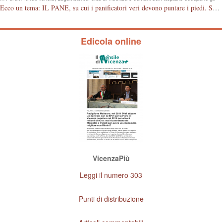
ultimi posti nella raccolta differenziata
Ecco un tema: IL PANE, su cui i panificatori veri devono puntare i piedi. Se il pane è fresco vuol dire di giornata. Il consumatore deve avere la garanzia dell'acquisto, il controllo deve avvenire anche da parte delle associazioni di categoria che devono proteggere gli artigiani onesti, anche se pagato qualcosa in più. Grazie.
Edicola online
VicenzaPiù
Leggi il numero 303
Punti di distribuzione