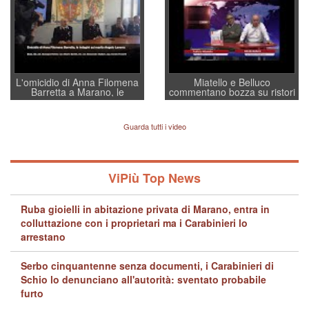
regia al Mef
L'omicidio di Anna Filomena
Miatello e Belluco
Barretta a Marano, le
commentano bozza su ristori
indagini dei carabinieri di
BPVi e Veneto Banca
Vicenza sul marito Angelo
Lavarra: più avvincenti di
Guarda tutti i video
quelle di... Barbara D'Urso
ViPiù Top News
Ruba gioielli in abitazione privata di Marano, entra in
colluttazione con i proprietari ma i Carabinieri lo
arrestano
Serbo cinquantenne senza documenti, i Carabinieri di
Schio lo denunciano all'autorità: sventato probabile
furto