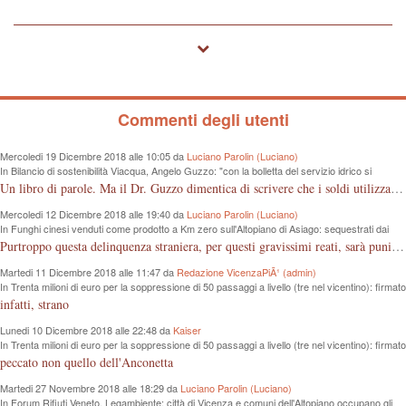
Commenti degli utenti
Mercoledi 19 Dicembre 2018 alle 10:05 da
Luciano Parolin (Luciano)
In Bilancio di sostenibilità Viacqua, Angelo Guzzo: "con la bolletta del servizio idrico si
proteggono i fiumi dall'inquinamento"
Un libro di parole. Ma il Dr. Guzzo dimentica di scrivere che i soldi utilizzati sono quelli dei cittadini, in questo caso consumatori, che pagano tutto dalla fognatura, alle sedi "ergonomiche", all'IVA. Almeno un grazie ai contribuenti Vicentini!
Mercoledi 12 Dicembre 2018 alle 19:40 da
Luciano Parolin (Luciano)
In Funghi cinesi venduti come prodotto a Km zero sull'Altopiano di Asiago: sequestrati dai
Forestali 100 Kg da 8 mila euro
Purtroppo questa delinquenza straniera, per questi gravissimi reati, sarà punita "forse" e solo come frode commerciale. La colpa è nostra che compriamo cineserie, senza sapere leggere un marchio o controllare le etichette, loro, quelli dell'est "Europei" ci sguazzano con i nostri prodotti, vanno e vengono dal confine con la roba nostra, ma nessuno controlla...poverini ! Mala tempora currunt.
Martedi 11 Dicembre 2018 alle 11:47 da
Redazione VicenzaPiÃ¹ (admin)
In Trenta milioni di euro per la soppressione di 50 passaggi a livello (tre nel vicentino): firmato
protocollo d’intesa tra Regione e Rfi
infatti, strano
Lunedi 10 Dicembre 2018 alle 22:48 da
Kaiser
In Trenta milioni di euro per la soppressione di 50 passaggi a livello (tre nel vicentino): firmato
protocollo d’intesa tra Regione e Rfi
peccato non quello dell'Anconetta
Martedi 27 Novembre 2018 alle 18:29 da
Luciano Parolin (Luciano)
In Forum Rifiuti Veneto, Legambiente: città di Vicenza e comuni dell'Altopiano occupano gli