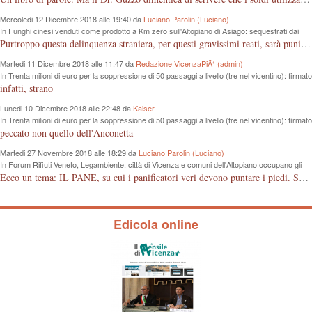
Mercoledi 12 Dicembre 2018 alle 19:40 da
Luciano Parolin (Luciano)
In Funghi cinesi venduti come prodotto a Km zero sull'Altopiano di Asiago: sequestrati dai
Forestali 100 Kg da 8 mila euro
Purtroppo questa delinquenza straniera, per questi gravissimi reati, sarà punita "forse" e solo come frode commerciale. La colpa è nostra che compriamo cineserie, senza sapere leggere un marchio o controllare le etichette, loro, quelli dell'est "Europei" ci sguazzano con i nostri prodotti, vanno e vengono dal confine con la roba nostra, ma nessuno controlla...poverini ! Mala tempora currunt.
Martedi 11 Dicembre 2018 alle 11:47 da
Redazione VicenzaPiÃ¹ (admin)
In Trenta milioni di euro per la soppressione di 50 passaggi a livello (tre nel vicentino): firmato
protocollo d’intesa tra Regione e Rfi
infatti, strano
Lunedi 10 Dicembre 2018 alle 22:48 da
Kaiser
In Trenta milioni di euro per la soppressione di 50 passaggi a livello (tre nel vicentino): firmato
protocollo d’intesa tra Regione e Rfi
peccato non quello dell'Anconetta
Martedi 27 Novembre 2018 alle 18:29 da
Luciano Parolin (Luciano)
In Forum Rifiuti Veneto, Legambiente: città di Vicenza e comuni dell'Altopiano occupano gli
ultimi posti nella raccolta differenziata
Ecco un tema: IL PANE, su cui i panificatori veri devono puntare i piedi. Se il pane è fresco vuol dire di giornata. Il consumatore deve avere la garanzia dell'acquisto, il controllo deve avvenire anche da parte delle associazioni di categoria che devono proteggere gli artigiani onesti, anche se pagato qualcosa in più. Grazie.
Edicola online