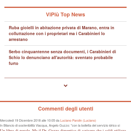
ViPiù Top News
Ruba gioielli in abitazione privata di Marano, entra in
colluttazione con i proprietari ma i Carabinieri lo
arrestano
Serbo cinquantenne senza documenti, i Carabinieri di
Schio lo denunciano all'autorità: sventato probabile
furto
Commenti degli utenti
Mercoledi 19 Dicembre 2018 alle 10:05 da
Luciano Parolin (Luciano)
In Bilancio di sostenibilità Viacqua, Angelo Guzzo: "con la bolletta del servizio idrico si
proteggono i fiumi dall'inquinamento"
Un libro di parole. Ma il Dr. Guzzo dimentica di scrivere che i soldi utilizzati sono quelli dei cittadini, in questo caso consumatori, che pagano tutto dalla fognatura, alle sedi "ergonomiche", all'IVA. Almeno un grazie ai contribuenti Vicentini!