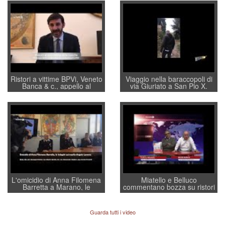
Ristori a vittime BPVi, Veneto
Viaggio nella baraccopoli di
Banca & c., appello al
via Giuriato a San Pio X.
sottosegretario Alessio
Vicenza ai Vicentini: “faremo
Villarosa: per mettere ordine
un regalo di Natale ai
convochi con Di Maio CNCU
residenti”
a supporto della cabina di
regia al Mef
L'omicidio di Anna Filomena
Miatello e Belluco
Barretta a Marano, le
commentano bozza su ristori
indagini dei carabinieri di
BPVi e Veneto Banca
Vicenza sul marito Angelo
Lavarra: più avvincenti di
Guarda tutti i video
quelle di... Barbara D'Urso