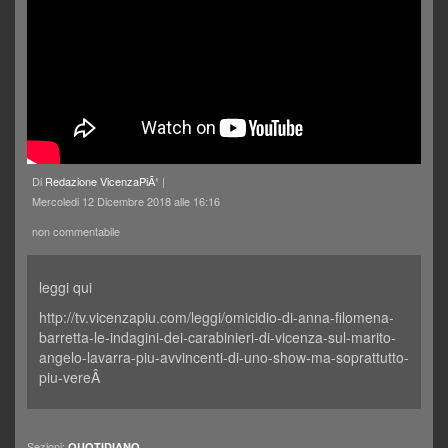
Di
Redazione VicenzaPiÃ¹
|
Mercoledi 12 Dicembre 2018 alle 16:16
non commentabile
leggi qui
http://tv.vicenzapiu.com/leggi/omicidio-di-anna-filomena-
barretta-le-indagini-dei-carabinieri-di-vicenza-sul-marito-
angelo-lavarra-piu-avvincenti-di-uno-show-ma-soprattutto-
piu-vereÂ
Sezioni:
QUOTIDIANO