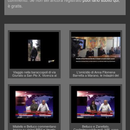
è gratis.
Viaggio nella baraccopoli di via
L'omicidio di Anna Filomena
Giuriato a San Pio X. Vicenza ai
Barretta a Marano, le indagini dei
Vicentini: “faremo un regalo di
carabinieri di Vicenza sul marito
Natale ai residenti”
Angelo Lavarra: più avvincenti di
quelle di... Barbara D'Urso
Miatello e Belluco commentano
Belluco e Zanellato,
bozza su ristori BPVi e Veneto
Confedercontribuenti: NPL sono