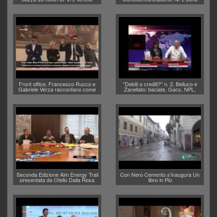
Banca
debiti o crediti?
Front office, Francesco Rucco e
"Debiti o crediti?" n. 2, Belluco e
Gabriele Verza raccontano come
Zanellato: baciate, Gacs, NPL,
anagrafe e stato civile entro l'anno
usura
torneranno in piazza Biade
Seconda Edizione Aim Energy Trail
Con Nero Cemento s'inaugura Un
presentata da Otello Dalla Rosa
libro in Più