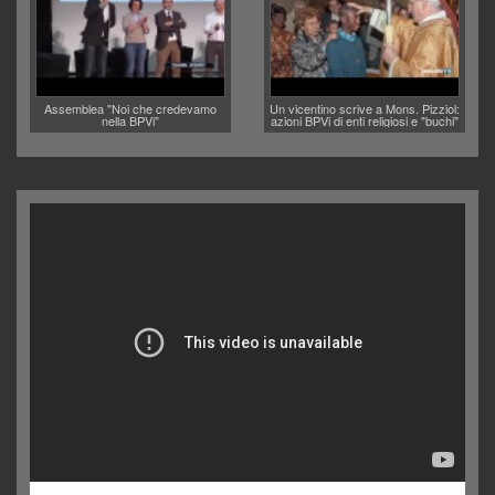
Assemblea "Noi che credevamo
Un vicentino scrive a Mons. Pizziol:
nella BPVi"
azioni BPVi di enti religiosi e "buchi"
don Paolo Zanutel