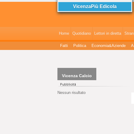
VicenzaPiù Edicola
Home
Quotidiano
Lettori in diretta
StranI
Fatti
Politica
Economia&Aziende
A
Vicenza Calcio
Nessun risultato