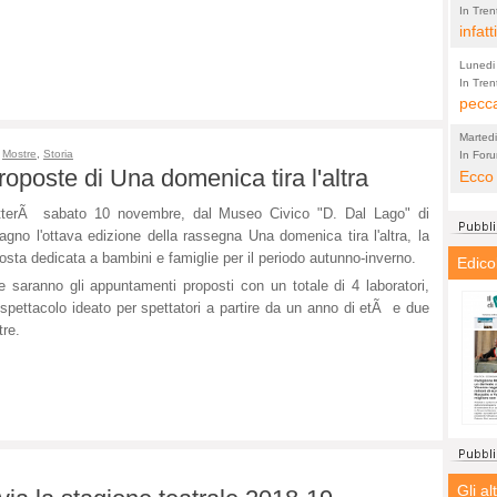
solo 
contr
In Tren
Vicenz
a livell
infatt
nostr
Regione
saper
Lunedi
etiche
In Tren
a livell
pecca
sguaz
Regione
vengo
Marted
nessu
,
Mostre
,
Storia
In Foru
(Lucian
roposte di Una domenica tira l'altra
comuni 
Ecco 
curru
differe
veri 
tterÃ sabato 10 novembre, dal Museo Civico "D. Dal Lago" di
fresc
agno l'ottava edizione della rassegna Una domenica tira l'altra, la
deve 
osta dedicata a bambini e famiglie per il periodo autunno-inverno.
Edico
contr
e saranno gli appuntamenti proposti con un totale di 4 laboratori,
delle
spettacolo ideato per spettatori a partire da un anno di etÃ e due
prote
re.
pagat
Gli al