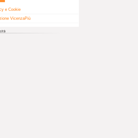
cy e Cookie
zione VicenzaPiù