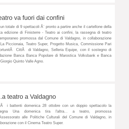
eatro va fuori dai confini
un totale di 9 spettacoli Ã¨ pronto a partire anche il cartellone della
ta edizione di Finisterre - Teatro ai confini, la rassegna di teatro
emporaneo promossa dal Comune di Valdagno, in collaborazione
La Piccionaia, Teatro Super, Progetto Musica, Commissione Pari
rtunitÃ CittÃ di Valdagno, Selleria Equipe, con il sostegno di
dazione Banca Banca Popolare di Marostica Volksbank e Banca
Giorgio Quinto Valle Agno.
..a teatro a Valdagno
rÃ i battenti domenica 28 ottobre con un doppio spettacolo la
segna Una domenica tira l'altra... a teatro, promossa
'Assessorato alle Politiche Culturali del Comune di Valdagno, in
aborazione con il Cinema Teatro Super.