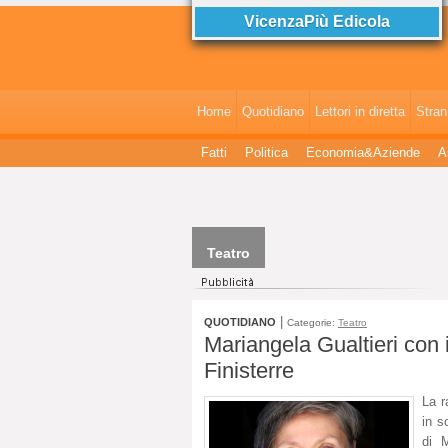
VicenzaPiù Edicola
Home
Quotidiano
Lettori in diretta
StranI
Fatti
Politica
Economia&Aziende
A
Teatro
|
QUOTIDIANO
Categorie:
Teatro
Mariangela Gualtieri con
Finisterre
La r
in s
di M