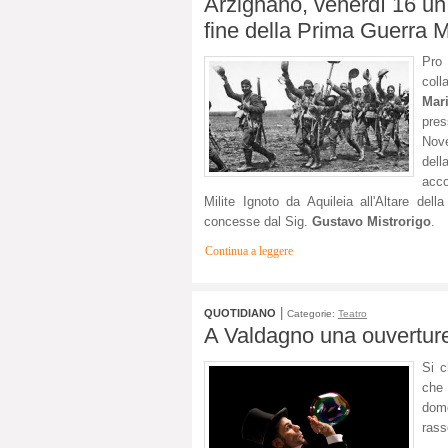
Arzignano, venerdì 16 un i
fine della Prima Guerra 
Pro 
coll
Mar
pres
Nove
dell
acco
Milite Ignoto da Aquileia all'Altare del
concesse dal Sig.
Gustavo Mistrorigo
.
Continua a leggere
|
QUOTIDIANO
Categorie:
Teatro
A Valdagno una ouverture
Si c
che 
dome
rass