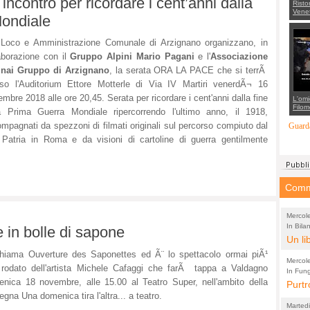
ncontro per ricordare i cent’anni dalla
Risto
Venet
Mondiale
appel
Aless
mette
Loco e Amministrazione Comunale di Arzignano organizzano, in
con 
suppo
aborazione con il
Gruppo Alpini Mario Pagani
e l'
Associazione
regia
inai Gruppo di Arzignano
, la serata ORA LA PACE che si terrÃ
so l'Auditorium Ettore Motterle di Via IV Martiri venerdÃ¬ 16
mbre 2018 alle ore 20,45. Serata per ricordare i cent'anni dalla fine
L'omi
Filom
a Prima Guerra Mondiale ripercorrendo l'ultimo anno, il 1918,
Maran
carab
mpagnati da spezzoni di filmati originali sul percorso compiuto dal
Guarda
marit
la Patria in Roma e da visioni di cartoline di guerra gentilmente
più a
di...
Comme
Mercol
In Bila
(Lucian
 in bolle di sapone
bolletta
Un li
dall'in
di scr
hiama Ouverture des Saponettes ed Ã¨ lo spettacolo ormai piÃ¹
Mercol
rodato dell'artista Michele Cafaggi che farÃ tappa a Valdagno
dei c
In Fung
(Lucian
nica 18 novembre, alle 15.00 al Teatro Super, nell'ambito della
sull'Al
Purtr
che p
8 mila 
egna Una domenica tira l'altra... a teatro.
quest
"ergo
Marted