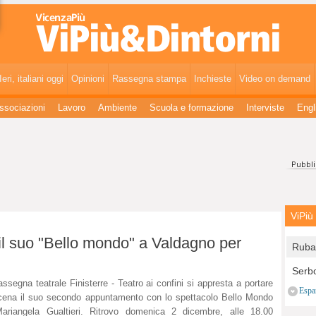
ViPiù&Dintorni - Fatti, personaggi e vita della provincia vicentina.
eri, italiani oggi
Opinioni
Rassegna stampa
Inchieste
Video on demand
ssociazioni
Lavoro
Ambiente
Scuola e formazione
Interviste
Engl
ViPiù
 il suo "Bello mondo" a Valdagno per
Ruba 
entra
Serbo
Carab
assegna teatrale Finisterre - Teatro ai confini si appresta a portare
Carab
Espa
cena il suo secondo appuntamento con lo spettacolo Bello Mondo
all'a
ariangela Gualtieri. Ritrovo domenica 2 dicembre, alle 18.00