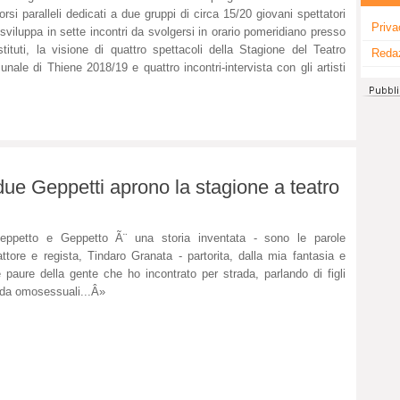
orsi paralleli dedicati a due gruppi di circa 15/20 giovani spettatori
Priva
 sviluppa in sette incontri da svolgersi in orario pomeridiano presso
istituti, la visione di quattro spettacoli della Stagione del Teatro
Reda
nale di Thiene 2018/19 e quattro incontri-intervista con gli artisti
due Geppetti aprono la stagione a teatro
eppetto e Geppetto Ã¨ una storia inventata - sono le parole
'attore e regista, Tindaro Granata - partorita, dalla mia fantasia e
e paure della gente che ho incontrato per strada, parlando di figli
 da omosessuali...Â»