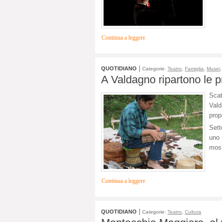
Continua a leggere
|
QUOTIDIANO
Categorie:
Teatro
,
Famiglia
,
Musei
A Valdagno ripartono le p
Sca
Vald
prop
Sett
uno 
most
Continua a leggere
|
QUOTIDIANO
Categorie:
Teatro
,
Cultura