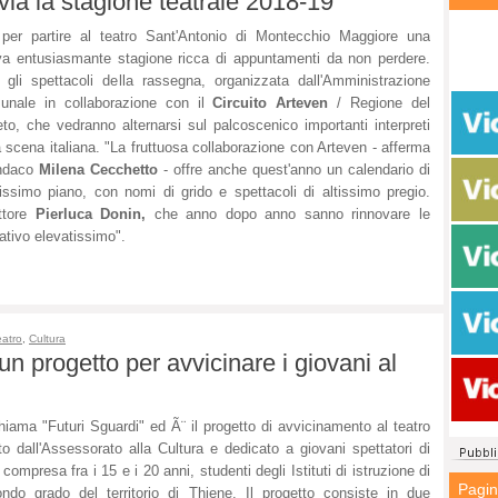
ia la stagione teatrale 2018-19
per partire al teatro Sant'Antonio di Montecchio Maggiore una
a entusiasmante stagione ricca di appuntamenti da non perdere.
 gli spettacoli della rassegna, organizzata dall'Amministrazione
unale in collaborazione con il
Circuito Arteven
/ Regione del
to, che vedranno alternarsi sul palcoscenico importanti interpreti
a scena italiana. "La fruttuosa collaborazione con Arteven - afferma
indaco
Milena Cecchetto
- offre anche quest'anno un calendario di
issimo piano, con nomi di grido e spettacoli di altissimo pregio.
ttore
Pierluca Donin,
che anno dopo anno sanno rinnovare le
tivo elevatissimo".
eatro
,
Cultura
un progetto per avvicinare i giovani al
hiama "Futuri Sguardi" ed Ã¨ il progetto di avvicinamento al teatro
to dall'Assessorato alla Cultura e dedicato a giovani spettatori di
compresa fra i 15 e i 20 anni, studenti degli Istituti di istruzione di
Pagi
ndo grado del territorio di Thiene. Il progetto consiste in due