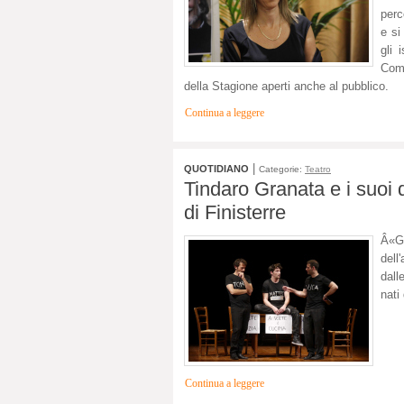
perc
e si
gli 
Comu
della Stagione aperti anche al pubblico.
Continua a leggere
|
QUOTIDIANO
Categorie:
Teatro
Tindaro Granata e i suoi 
di Finisterre
Â«G
dell
dall
nati
Continua a leggere