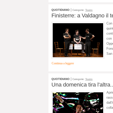
|
QUOTIDIANO
Categorie:
Teatro
Finisterre: a Valdagno il t
Con 
quin
cont
con 
Oppo
Fon
San 
Continua a leggere
|
QUOTIDIANO
Categorie:
Teatro
Una domenica tira l'altra.
Apri
ras
dall
coll