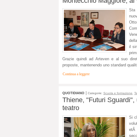
Montecchio Maggiore, al v
Sta 
nuov
Otto
Com
Vene
dell
il s
prim
Grazie quindi ad Arteven e al suo dire
proposte, mantenendo uno standard qualita
Continua a leggere
|
QUOTIDIANO
Categorie:
Scuola e formazione
,
T
Thiene, "Futuri Sguardi", 
teatro
Si c
volu
etÃ 
seco