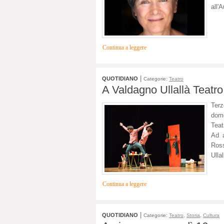
all'
Continua a leggere
|
QUOTIDIANO
Categorie:
Teatro
A Valdagno Ullallà Teatro 
Terz
dome
Teat
Ad a
Ross
Ulla
Continua a leggere
|
QUOTIDIANO
Categorie:
Teatro
,
Storia
,
Cultura