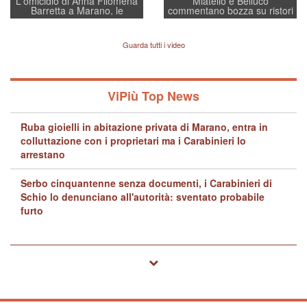
L'omicidio di Anna Filomena
Miatello e Belluco
Barretta a Marano, le
commentano bozza su ristori
indagini dei carabinieri di
BPVi e Veneto Banca
Vicenza sul marito Angelo
Lavarra: più avvincenti di
Guarda tutti i video
quelle di... Barbara D'Urso
ViPiù Top News
Ruba gioielli in abitazione privata di Marano, entra in
colluttazione con i proprietari ma i Carabinieri lo
arrestano
Serbo cinquantenne senza documenti, i Carabinieri di
Schio lo denunciano all'autorità: sventato probabile
furto