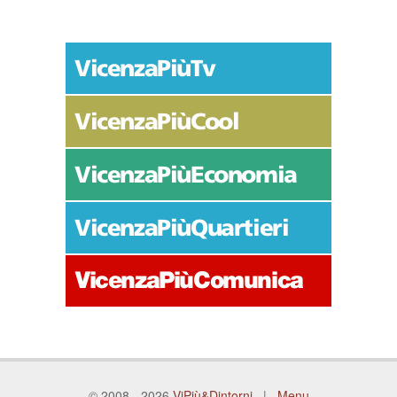
© 2008 - 2026
ViPiù&Dintorni
|
Menu