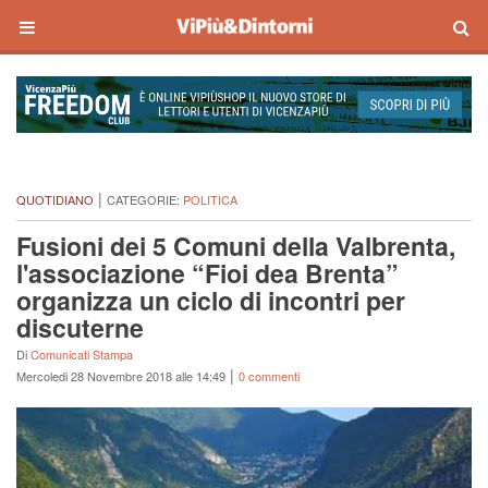
|
QUOTIDIANO
CATEGORIE:
POLITICA
Fusioni dei 5 Comuni della Valbrenta,
l'associazione “Fioi dea Brenta”
organizza un ciclo di incontri per
discuterne
Di
Comunicati Stampa
|
Mercoledi 28 Novembre 2018 alle 14:49
0 commenti