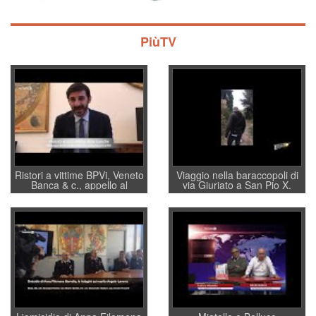
PiùTV
Ristori a vittime BPVi, Veneto
Viaggio nella baraccopoli di
Banca & c., appello al
via Giuriato a San Pio X.
sottosegretario Alessio
Vicenza ai Vicentini: “faremo
Villarosa: per mettere ordine
un regalo di Natale ai
convochi con Di Maio CNCU
residenti”
a supporto della cabina di
regia al Mef