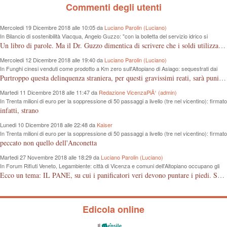
Commenti degli utenti
Mercoledi 19 Dicembre 2018 alle 10:05 da
Luciano Parolin (Luciano)
In Bilancio di sostenibilità Viacqua, Angelo Guzzo: "con la bolletta del servizio idrico si
proteggono i fiumi dall'inquinamento"
Un libro di parole. Ma il Dr. Guzzo dimentica di scrivere che i soldi utilizzati sono quelli dei cittadini, in questo caso consumatori, che pagano tutto dalla fognatura, alle sedi "ergonomiche", all'IVA. Almeno un grazie ai contribuenti Vicentini!
Mercoledi 12 Dicembre 2018 alle 19:40 da
Luciano Parolin (Luciano)
In Funghi cinesi venduti come prodotto a Km zero sull'Altopiano di Asiago: sequestrati dai
Forestali 100 Kg da 8 mila euro
Purtroppo questa delinquenza straniera, per questi gravissimi reati, sarà punita "forse" e solo come frode commerciale. La colpa è nostra che compriamo cineserie, senza sapere leggere un marchio o controllare le etichette, loro, quelli dell'est "Europei" ci sguazzano con i nostri prodotti, vanno e vengono dal confine con la roba nostra, ma nessuno controlla...poverini ! Mala tempora currunt.
Martedi 11 Dicembre 2018 alle 11:47 da
Redazione VicenzaPiÃ¹ (admin)
In Trenta milioni di euro per la soppressione di 50 passaggi a livello (tre nel vicentino): firmato
protocollo d’intesa tra Regione e Rfi
infatti, strano
Lunedi 10 Dicembre 2018 alle 22:48 da
Kaiser
In Trenta milioni di euro per la soppressione di 50 passaggi a livello (tre nel vicentino): firmato
protocollo d’intesa tra Regione e Rfi
peccato non quello dell'Anconetta
Martedi 27 Novembre 2018 alle 18:29 da
Luciano Parolin (Luciano)
In Forum Rifiuti Veneto, Legambiente: città di Vicenza e comuni dell'Altopiano occupano gli
ultimi posti nella raccolta differenziata
Ecco un tema: IL PANE, su cui i panificatori veri devono puntare i piedi. Se il pane è fresco vuol dire di giornata. Il consumatore deve avere la garanzia dell'acquisto, il controllo deve avvenire anche da parte delle associazioni di categoria che devono proteggere gli artigiani onesti, anche se pagato qualcosa in più. Grazie.
Edicola online