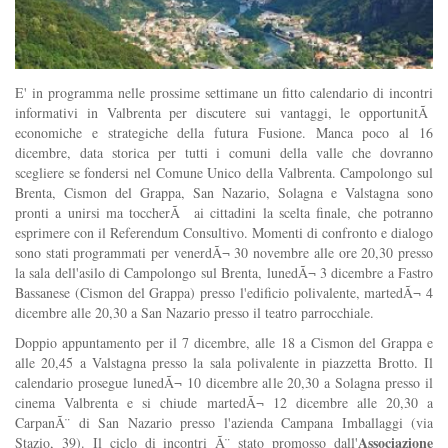
E' in programma nelle prossime settimane un fitto calendario di incontri
informativi in Valbrenta per discutere sui vantaggi, le opportunitÃ
economiche e strategiche della futura Fusione. Manca poco al 16
dicembre, data storica per tutti i comuni della valle che dovranno
scegliere se fondersi nel Comune Unico della Valbrenta. Campolongo sul
Brenta, Cismon del Grappa, San Nazario, Solagna e Valstagna sono
pronti a unirsi ma toccherÃ ai cittadini la scelta finale, che potranno
esprimere con il Referendum Consultivo. Momenti di confronto e dialogo
sono stati programmati per venerdÃ¬ 30 novembre alle ore 20,30 presso
la sala dell'asilo di Campolongo sul Brenta, lunedÃ¬ 3 dicembre a Fastro
Bassanese (Cismon del Grappa) presso l'edificio polivalente, martedÃ¬ 4
dicembre alle 20,30 a San Nazario presso il teatro parrocchiale.
Doppio appuntamento per il 7 dicembre, alle 18 a Cismon del Grappa e
alle 20,45 a Valstagna presso la sala polivalente in piazzetta Brotto. Il
calendario prosegue lunedÃ¬ 10 dicembre alle 20,30 a Solagna presso il
cinema Valbrenta e si chiude martedÃ¬ 12 dicembre alle 20,30 a
CarpanÃ¨ di San Nazario presso l'azienda Campana Imballaggi (via
Associazione
Stazio, 39). Il ciclo di incontri Ã¨ stato promosso dall'