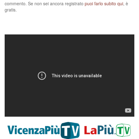
commento. Se non sei ancora registrato
puoi farlo subito qui
, è
gratis.