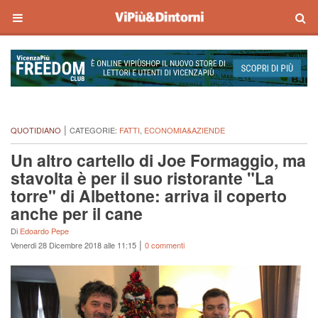
|
QUOTIDIANO
CATEGORIE:
FATTI
,
ECONOMIA&AZIENDE
Un altro cartello di Joe Formaggio, ma
stavolta è per il suo ristorante "La
torre" di Albettone: arriva il coperto
anche per il cane
Di
Edoardo Pepe
|
Venerdi 28 Dicembre 2018 alle 11:15
0 commenti