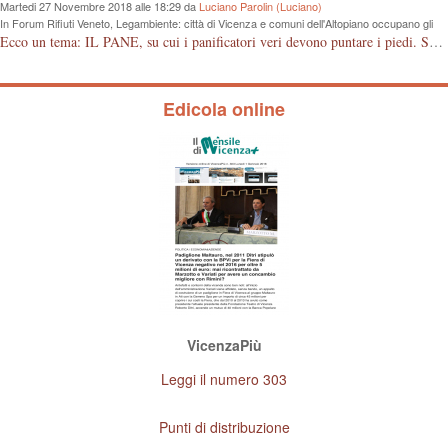
Martedi 27 Novembre 2018 alle 18:29 da
Luciano Parolin (Luciano)
In Forum Rifiuti Veneto, Legambiente: città di Vicenza e comuni dell'Altopiano occupano gli
ultimi posti nella raccolta differenziata
Ecco un tema: IL PANE, su cui i panificatori veri devono puntare i piedi. Se il pane è fresco vuol dire di giornata. Il consumatore deve avere la garanzia dell'acquisto, il controllo deve avvenire anche da parte delle associazioni di categoria che devono proteggere gli artigiani onesti, anche se pagato qualcosa in più. Grazie.
Edicola online
VicenzaPiù
Leggi il numero 303
Punti di distribuzione