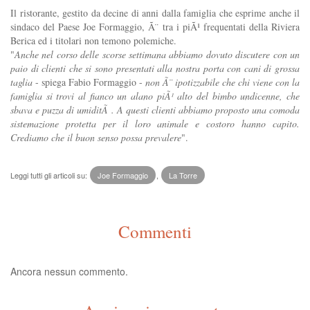
Il ristorante, gestito da decine di anni dalla famiglia che esprime anche il
sindaco del Paese Joe Formaggio, Ã¨ tra i piÃ¹ frequentati della Riviera
Berica ed i titolari non temono polemiche.
"
Anche nel corso delle scorse settimana abbiamo dovuto discutere con un
paio di clienti che si sono presentati alla nostra porta con cani di grossa
taglia
- spiega Fabio Formaggio -
non Ã¨ ipotizzabile che chi viene con la
famiglia si trovi al fianco un alano piÃ¹ alto del bimbo undicenne, che
sbava e puzza di umiditÃ . A questi clienti abbiamo proposto una comoda
sistemazione protetta per il loro animale e costoro hanno capito.
Crediamo che il buon senso possa prevalere
".
Leggi tutti gli articoli su:
Joe Formaggio
,
La Torre
Commenti
Ancora nessun commento.