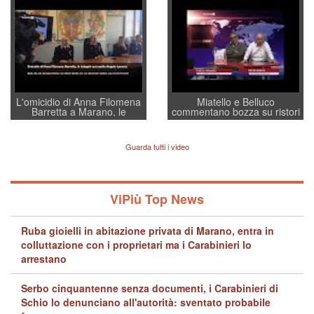
a supporto della cabina di
regia al Mef
L'omicidio di Anna Filomena
Miatello e Belluco
Barretta a Marano, le
commentano bozza su ristori
indagini dei carabinieri di
BPVi e Veneto Banca
Vicenza sul marito Angelo
Lavarra: più avvincenti di
Guarda tutti i video
quelle di... Barbara D'Urso
ViPiù Top News
Ruba gioielli in abitazione privata di Marano, entra in
colluttazione con i proprietari ma i Carabinieri lo
arrestano
Serbo cinquantenne senza documenti, i Carabinieri di
Schio lo denunciano all'autorità: sventato probabile