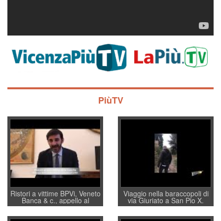
PiùTV
Ristori a vittime BPVi, Veneto
Viaggio nella baraccopoli di
Banca & c., appello al
via Giuriato a San Pio X.
sottosegretario Alessio
Vicenza ai Vicentini: “faremo
Villarosa: per mettere ordine
un regalo di Natale ai
convochi con Di Maio CNCU
residenti”