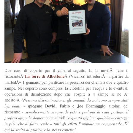
Due euro di coperto per il cane al seguito. E' la novitÃ che il
La torre
Albettone
ristoranteÂ
di
Â (Vicenza) introdurrÃ a partire da
martedÃ¬ 1 gennaio, per parificare la presenza dei clienti a due e quattro
zampe. Nel coperto sono compresi la ciotolina per l'acqua e le eventuali
operazioni di disinfezione dopo che l'ospite a 4 zampe se ne Ã¨
andato.Â "
Nessuna discriminazione, gli animali da noi sono sempre stati
Devid
Fabio
Joe Formaggi
benvenuti
- spiegano
,
e
o, titolari del
ristorante -
semplicemente sempre di piÃ¹ i padroni di cani portano il
proprio animale domestico con sÃ©, e questo implica qualche accortezza
in piÃ¹ che di fatto rende a tutti gli effetti l'animale un commensale. Di
qui la scelta di praticare lo stesso coperto
".