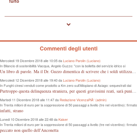
furto
Commenti degli utenti
Mercoledi 19 Dicembre 2018 alle 10:05 da
Luciano Parolin (Luciano)
In Bilancio di sostenibilità Viacqua, Angelo Guzzo: "con la bolletta del servizio idrico si
proteggono i fiumi dall'inquinamento"
Un libro di parole. Ma il Dr. Guzzo dimentica di scrivere che i soldi utilizzati sono quelli dei cittadini, in questo caso consumatori, che pagano tutto dalla fognatura, alle sedi "ergonomiche", all'IVA. Almeno un grazie ai contribuenti Vicentini!
Mercoledi 12 Dicembre 2018 alle 19:40 da
Luciano Parolin (Luciano)
In Funghi cinesi venduti come prodotto a Km zero sull'Altopiano di Asiago: sequestrati dai
Forestali 100 Kg da 8 mila euro
Purtroppo questa delinquenza straniera, per questi gravissimi reati, sarà punita "forse" e solo come frode commerciale. La colpa è nostra che compriamo cineserie, senza sapere leggere un marchio o controllare le etichette, loro, quelli dell'est "Europei" ci sguazzano con i nostri prodotti, vanno e vengono dal confine con la roba nostra, ma nessuno controlla...poverini ! Mala tempora currunt.
Martedi 11 Dicembre 2018 alle 11:47 da
Redazione VicenzaPiÃ¹ (admin)
In Trenta milioni di euro per la soppressione di 50 passaggi a livello (tre nel vicentino): firmato
protocollo d’intesa tra Regione e Rfi
infatti, strano
Lunedi 10 Dicembre 2018 alle 22:48 da
Kaiser
In Trenta milioni di euro per la soppressione di 50 passaggi a livello (tre nel vicentino): firmato
protocollo d’intesa tra Regione e Rfi
peccato non quello dell'Anconetta