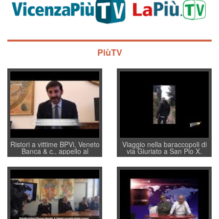
PiùTV
Ristori a vittime BPVi, Veneto
Viaggio nella baraccopoli di
Banca & c., appello al
via Giuriato a San Pio X.
sottosegretario Alessio
Vicenza ai Vicentini: “faremo
Villarosa: per mettere ordine
un regalo di Natale ai
convochi con Di Maio CNCU
residenti”
a supporto della cabina di
regia al Mef