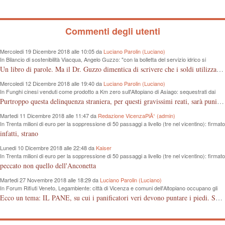
Commenti degli utenti
Mercoledi 19 Dicembre 2018 alle 10:05 da
Luciano Parolin (Luciano)
In Bilancio di sostenibilità Viacqua, Angelo Guzzo: "con la bolletta del servizio idrico si
proteggono i fiumi dall'inquinamento"
Un libro di parole. Ma il Dr. Guzzo dimentica di scrivere che i soldi utilizzati sono quelli dei cittadini, in questo caso consumatori, che pagano tutto dalla fognatura, alle sedi "ergonomiche", all'IVA. Almeno un grazie ai contribuenti Vicentini!
Mercoledi 12 Dicembre 2018 alle 19:40 da
Luciano Parolin (Luciano)
In Funghi cinesi venduti come prodotto a Km zero sull'Altopiano di Asiago: sequestrati dai
Forestali 100 Kg da 8 mila euro
Purtroppo questa delinquenza straniera, per questi gravissimi reati, sarà punita "forse" e solo come frode commerciale. La colpa è nostra che compriamo cineserie, senza sapere leggere un marchio o controllare le etichette, loro, quelli dell'est "Europei" ci sguazzano con i nostri prodotti, vanno e vengono dal confine con la roba nostra, ma nessuno controlla...poverini ! Mala tempora currunt.
Martedi 11 Dicembre 2018 alle 11:47 da
Redazione VicenzaPiÃ¹ (admin)
In Trenta milioni di euro per la soppressione di 50 passaggi a livello (tre nel vicentino): firmato
protocollo d’intesa tra Regione e Rfi
infatti, strano
Lunedi 10 Dicembre 2018 alle 22:48 da
Kaiser
In Trenta milioni di euro per la soppressione di 50 passaggi a livello (tre nel vicentino): firmato
protocollo d’intesa tra Regione e Rfi
peccato non quello dell'Anconetta
Martedi 27 Novembre 2018 alle 18:29 da
Luciano Parolin (Luciano)
In Forum Rifiuti Veneto, Legambiente: città di Vicenza e comuni dell'Altopiano occupano gli
ultimi posti nella raccolta differenziata
Ecco un tema: IL PANE, su cui i panificatori veri devono puntare i piedi. Se il pane è fresco vuol dire di giornata. Il consumatore deve avere la garanzia dell'acquisto, il controllo deve avvenire anche da parte delle associazioni di categoria che devono proteggere gli artigiani onesti, anche se pagato qualcosa in più. Grazie.