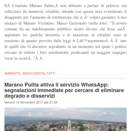
IlÂ Comitato Marano Pulita,Â non abituato a parlare di politica, ma
sollecitato da numerosi cittadini, intende con questa nota evidenziare il
disappunto per l'aumento di retribuzione che si Ã¨ voluto garantire il neo
sindaco di Marano Vicentino, Marco Guzzonato (nella foto): "Il nostro
comune ha un indebitamento pubblico molto elevato che forse sarÃ
appianato tra qualche decennio e le tassazioni ai cittadini sono al
massimo, di quanto previsto dalle leggi.Â Lâ€™argomentoÂ Â Ã¨ uno
di quelli che fa discutere soprattutto in un momento nel quale i politici
cercano di ridurre i loro emolumenti, predicando un maggior impegno
verso la societÃ ."Â Â
AMBIENTE
,
ASSOCIAZIONI
,
FATTI
Marano Pulita attiva il servizio WhatsApp:
segnalazioni immediate per cercare di eliminare
degrado e disservizi
Venerdi 10 Novembre 2017 alle 21:39