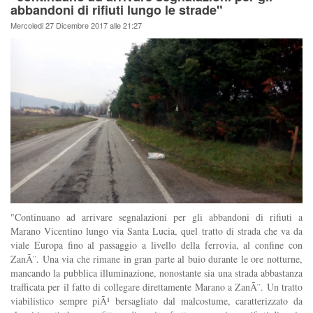
abbandoni di rifiuti lungo le strade"
Mercoledi 27 Dicembre 2017 alle 21:27
"Continuano ad arrivare segnalazioni per gli abbandoni di rifiuti a
Marano Vicentino lungo via Santa Lucia, quel tratto di strada che va da
viale Europa fino al passaggio a livello della ferrovia, al confine con
ZanÃ¨. Una via che rimane in gran parte al buio durante le ore notturne,
mancando la pubblica illuminazione, nonostante sia una strada abbastanza
trafficata per il fatto di collegare direttamente Marano a ZanÃ¨. Un tratto
viabilistico sempre piÃ¹ bersagliato dal malcostume, caratterizzato da