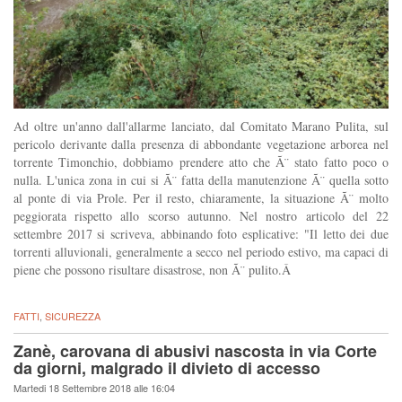
Ad oltre un'anno dall'allarme lanciato, dal Comitato Marano Pulita, sul
pericolo derivante dalla presenza di abbondante vegetazione arborea nel
torrente Timonchio, dobbiamo prendere atto che Ã¨ stato fatto poco o
nulla. L'unica zona in cui si Ã¨ fatta della manutenzione Ã¨ quella sotto
al ponte di via Prole. Per il resto, chiaramente, la situazione Ã¨ molto
peggiorata rispetto allo scorso autunno. Nel nostro articolo del 22
settembre 2017 si scriveva, abbinando foto esplicative: "Il letto dei due
torrenti alluvionali, generalmente a secco nel periodo estivo, ma capaci di
piene che possono risultare disastrose, non Ã¨ pulito.Â
FATTI
,
SICUREZZA
Zanè, carovana di abusivi nascosta in via Corte
da giorni, malgrado il divieto di accesso
Martedi 18 Settembre 2018 alle 16:04