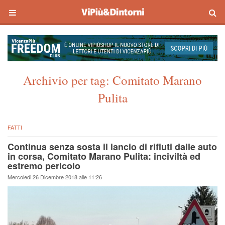
Archivio per tag:
Comitato Marano
Pulita
FATTI
Continua senza sosta il lancio di rifiuti dalle auto
in corsa, Comitato Marano Pulita: inciviltà ed
estremo pericolo
Mercoledi 26 Dicembre 2018 alle 11:26