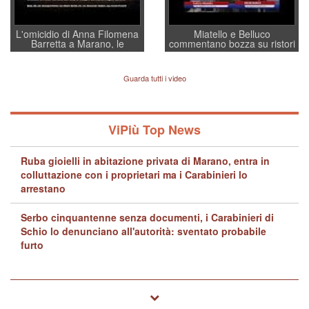
L'omicidio di Anna Filomena
Miatello e Belluco
Barretta a Marano, le
commentano bozza su ristori
indagini dei carabinieri di
BPVi e Veneto Banca
Vicenza sul marito Angelo
Lavarra: più avvincenti di
Guarda tutti i video
quelle di... Barbara D'Urso
ViPiù Top News
Ruba gioielli in abitazione privata di Marano, entra in
colluttazione con i proprietari ma i Carabinieri lo
arrestano
Serbo cinquantenne senza documenti, i Carabinieri di
Schio lo denunciano all'autorità: sventato probabile
furto