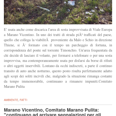
E' usata anche come discarica l'area di sosta improvvisata di Viale Europa
a Marano Vicentino. In uno dei tratti di strada piÃ¹ trafficati del paese,
quello che collega la viabilitÃ proveniente da Malo e Schio in direzione
Thiene, si Ã¨ formato con il tempo un parcheggio di fortuna, in
corrispondenza del ponte sul torrente Timonchio. Un'area frequentata da
chi decide di lasciare il volante, per fermarsi a telefonare o per una sosta
improvvisa, ma contemporaneamente usata per disfarsi da borse di rifiuti
o altri oggetti inservibili. Lontano da occhi indiscreti, a parte il continuo
transito di auto anche notturno, questo posto risulta perfettamente adatto
agli scopi dei soliti incivili che, malgrado la situazione rimanga costante
da tempo immemorabile, continuano a rimanere impuniti.Comitato
Marano Pulita
AMBIENTE
,
FATTI
Marano Vicentino, Comitato Marano Pulita:
"continuano ad arrivare segnalazioni per gli