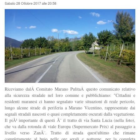
Sabato 28 Ottobre 2017 alle 20:58
Riceviamo dalÂ Comitato Marano PulitaÂ questo comunicato relativo
alla sicurezza stradale nel loro comune e pubblichiamo: "Cittadini e
residenti maranesi ci hanno segnalato varie situazioni di reale pericolo,
lungo alcune strade di periferia a Marano Vicentino, rappresentate dai
segnali stradali nascosti o quasi completamente oscurati dalla vegetazione.
Il piÃ¹ importante di questi Ã¨ il tratto di via Santa Lucia (nella foto),
che va dalla rotonda di viale Europa (Supermercato Prix) al passaggio a
livello verso ZanÃ¨. Tratto di strada quest'ultimo che rimane
completamente al buio nelle ore serali e notturne, per la completa